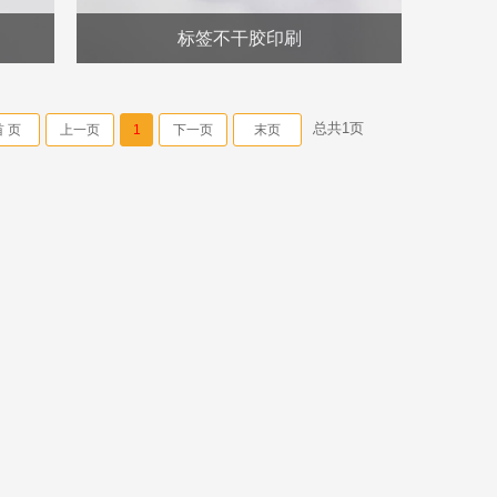
标签不干胶印刷
总共
1
页
首 页
上一页
1
下一页
末页