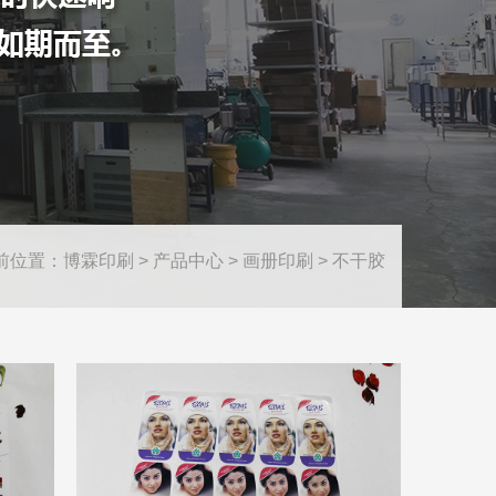
前位置：
博霖印刷
>
产品中心
>
画册印刷
>
不干胶