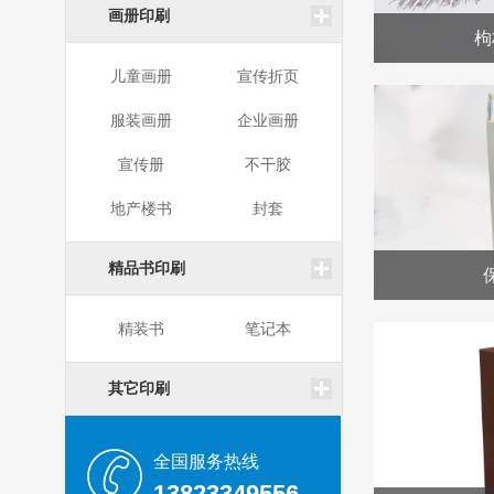
画册印刷
枸
儿童画册
宣传折页
服装画册
企业画册
宣传册
不干胶
地产楼书
封套
精品书印刷
精装书
笔记本
其它印刷
全国服务热线
13823349556