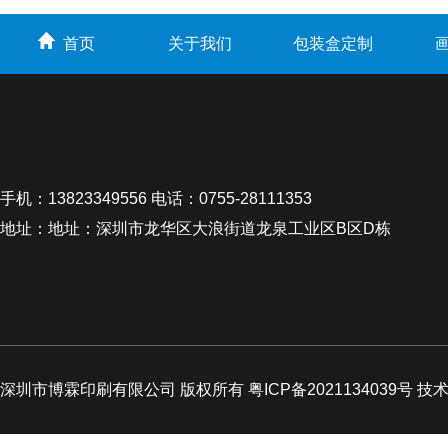
首页
关于我们
包装盒定制
手机：13823349556 电话：0755-28111353
地址：地址：深圳市龙华区大浪街道龙泉工业区B区D栋
深圳市博霖印刷有限公司 版权所有 粤ICP备2021134039号 