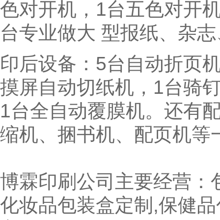
色对开机，1台五色对开机
台专业做大 型报纸、杂志
印后设备：5台自动折页
摸屏自动切纸机，1台骑钉
1台全自动覆膜机。还有
缩机、捆书机、配页机等
博霖印刷公司主要经营：包
化妆品包装盒定制,保健品